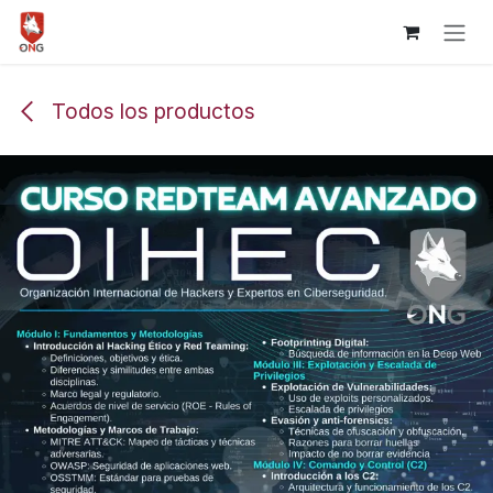
Ir al contenido
Todos los productos